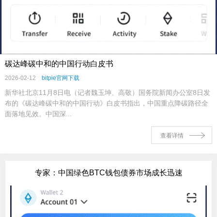
碳达峰碳中和的中国行动白皮书
2026-02-12
bitpie官网下载
新华社北京11月8日电（记者魏玉坤、高敬）国务院新闻办公室8日发
布的《碳达峰碳中和的中国行动》白皮书指出，中国重点降碳路径全
面落地见效。中国深...
查看详情
专家：中国绿色BTC钱包债券市场成长迅速