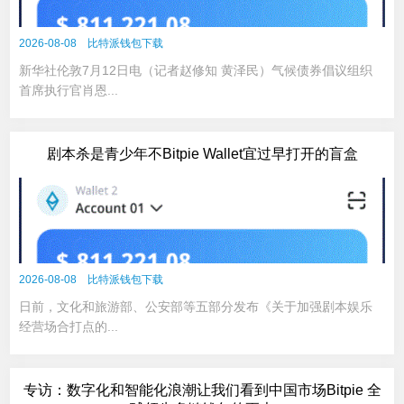
2026-08-08
比特派钱包下载
新华社伦敦7月12日电（记者赵修知 黄泽民）气候债券倡议组织
首席执行官肖恩...
剧本杀是青少年不Bitpie Wallet宜过早打开的盲盒
2026-08-08
比特派钱包下载
日前，文化和旅游部、公安部等五部分发布《关于加强剧本娱乐
经营场合打点的...
专访：数字化和智能化浪潮让我们看到中国市场Bitpie 全