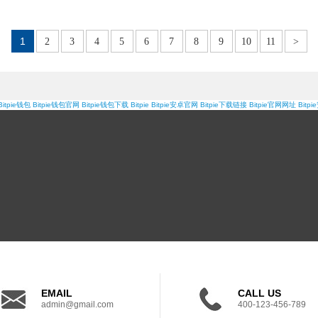
1
2
3
4
5
6
7
8
9
10
11
>
Bitpie钱包
Bitpie钱包官网
Bitpie钱包下载
Bitpie
Bitpie安卓官网
Bitpie下载链接
Bitpie官网网址
Bit
EMAIL
CALL US
admin@gmail.com
400-123-456-789