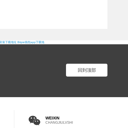
pie安装下载地址
Bitpie钱包app下载地
回到顶部
WEIXIN
CHANGJIULVSHI